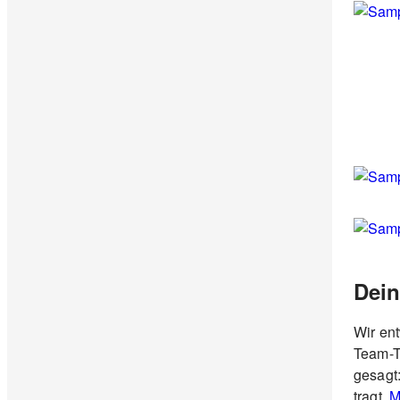
Dein
Wir en
Team-Tr
gesagt:
tragt.
M