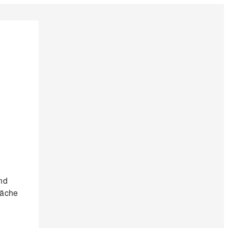
und
räche