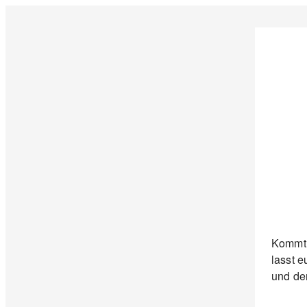
Kommt v
lasst e
und de