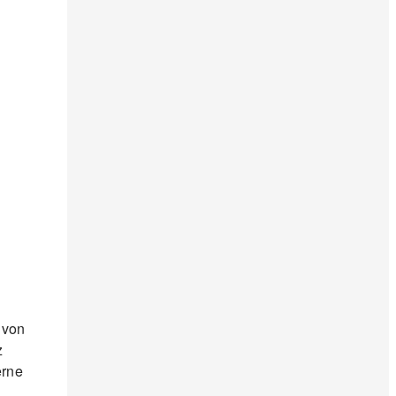
 von
z
erne