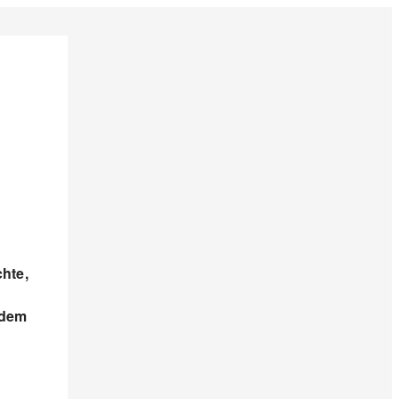
hte,
edem