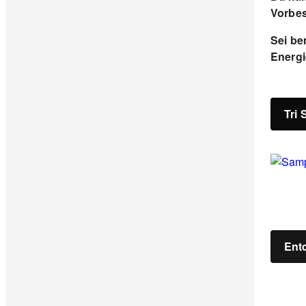
Vorbest
Sei ber
Energi
Tri 
Ent