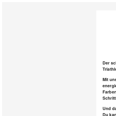
Der sc
Triathl
Mit un
energi
Farben
Schritt
Und da
Du kan